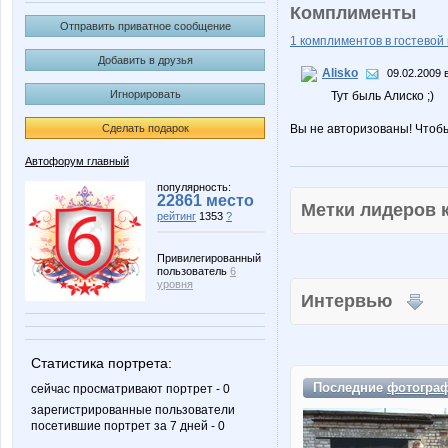
Комплименты
Отправить приватное сообщение
1 комплиментов в гостевой 
Добавить в друзья
Alisko
09.02.2009 
Игнорировать
Тут быль Алиско ;)
Сделать подарок
Вы не авторизованы! Чтоб
Автофорум главный
популярность:
22861 место
Метки лидеров
рейтинг
1353
?
Привилегированный
пользователь
6
уровня
Интервью
Статистика портрета:
Последние
фотогра
сейчас просматривают портрет - 0
зарегистрированные пользователи
посетившие портрет за 7 дней - 0