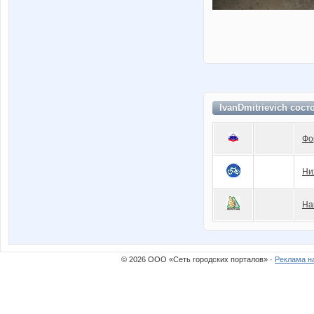
IvanDmitrievich сост
Фо
Ни
На
© 2026 ООО «Сеть городских порталов» ·
Реклама н